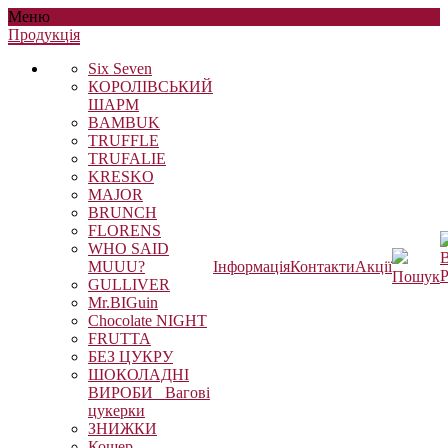
Меню
Продукцiя
Six Seven
КОРОЛІВСЬКИЙ
ШАРМ
BAMBUK
TRUFFLE
TRUFALIE
KRESKO
MAJOR
BRUNCH
FLORENS
WHO SAID
В
MUUU?
Інформація
Контакти
Акції
Р
Пошук
GULLIVER
Mr.BIGuin
Chocolate NIGHT
FRUTTA
БЕЗ ЦУКРУ
ШОКОЛАДНІ
ВИРОБИ_ Вагові
цукерки
ЗНИЖКИ
Кошер