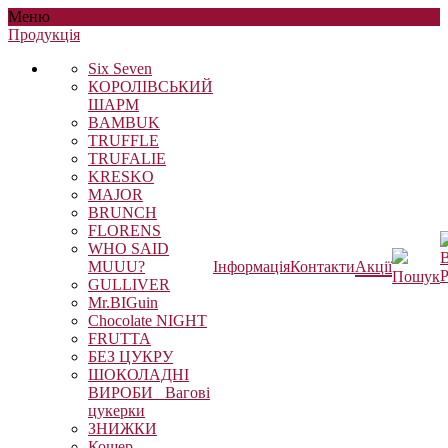
Меню
Продукцiя
Six Seven
КОРОЛІВСЬКИЙ
ШАРМ
BAMBUK
TRUFFLE
TRUFALIE
KRESKO
MAJOR
BRUNCH
FLORENS
WHO SAID
В
MUUU?
Інформація
Контакти
Акції
Р
Пошук
GULLIVER
Mr.BIGuin
Chocolate NIGHT
FRUTTA
БЕЗ ЦУКРУ
ШОКОЛАДНІ
ВИРОБИ_ Вагові
цукерки
ЗНИЖКИ
Кошер