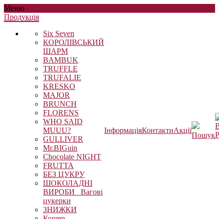
Меню
Продукцiя
Six Seven
КОРОЛІВСЬКИЙ
ШАРМ
BAMBUK
TRUFFLE
TRUFALIE
KRESKO
MAJOR
BRUNCH
FLORENS
WHO SAID
В
MUUU?
Інформація
Контакти
Акції
Р
Пошук
GULLIVER
Mr.BIGuin
Chocolate NIGHT
FRUTTA
БЕЗ ЦУКРУ
ШОКОЛАДНІ
ВИРОБИ_ Вагові
цукерки
ЗНИЖКИ
Кошер