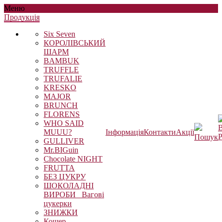
Меню
Продукцiя
Six Seven
КОРОЛІВСЬКИЙ
ШАРМ
BAMBUK
TRUFFLE
TRUFALIE
KRESKO
MAJOR
BRUNCH
FLORENS
WHO SAID
В
MUUU?
Інформація
Контакти
Акції
Р
Пошук
GULLIVER
Mr.BIGuin
Chocolate NIGHT
FRUTTA
БЕЗ ЦУКРУ
ШОКОЛАДНІ
ВИРОБИ_ Вагові
цукерки
ЗНИЖКИ
Кошер